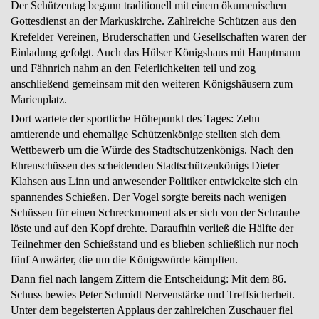
Der Schützentag begann traditionell mit einem ökumenischen
Gottesdienst an der Markuskirche. Zahlreiche Schützen aus den
Krefelder Vereinen, Bruderschaften und Gesellschaften waren der
Einladung gefolgt. Auch das Hülser Königshaus mit Hauptmann
und Fähnrich nahm an den Feierlichkeiten teil und zog
anschließend gemeinsam mit den weiteren Königshäusern zum
Marienplatz.
Dort wartete der sportliche Höhepunkt des Tages: Zehn
amtierende und ehemalige Schützenkönige stellten sich dem
Wettbewerb um die Würde des Stadtschützenkönigs. Nach den
Ehrenschüssen des scheidenden Stadtschützenkönigs Dieter
Klahsen aus Linn und anwesender Politiker entwickelte sich ein
spannendes Schießen. Der Vogel sorgte bereits nach wenigen
Schüssen für einen Schreckmoment als er sich von der Schraube
löste und auf den Kopf drehte. Daraufhin verließ die Hälfte der
Teilnehmer den Schießstand und es blieben schließlich nur noch
fünf Anwärter, die um die Königswürde kämpften.
Dann fiel nach langem Zittern die Entscheidung: Mit dem 86.
Schuss bewies Peter Schmidt Nervenstärke und Treffsicherheit.
Unter dem begeisterten Applaus der zahlreichen Zuschauer fiel